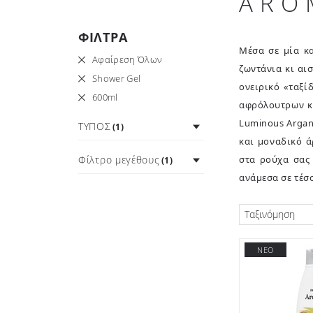
ARO
ΦΙΛΤΡΑ
Μέσα σε μία κα
Αφαίρεση Όλων
ζωντάνια κι αι
Shower Gel
ονειρικό «ταξί
600ml
αφρόλουτρων κα
Luminous Argan
ΤΥΠΟΣ
(1)
και μοναδικό 
Φίλτρο μεγέθους
στα ρούχα σας
(1)
ανάμεσα σε τέσ
Ταξινόμηση
ΝΕΟ