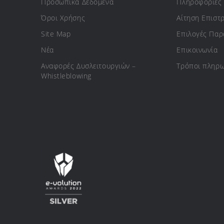
Προσωπικά Δεδομένα
Πληροφορίες
Όροι Χρήσης
Αίτηση Επιστ
Site Map
Επιλογές Πα
Νέα
Επικοινωνία
Αναφορές Δυσλειτουργιών –
Τρόποι πληρ
Whistleblowing