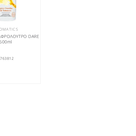
OMATICS
ΑΦΡΟΛΟΥΤΡΟ DARE
600ml
6763812