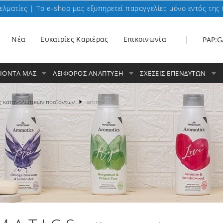
ελματίες | To e-shop μας εξυπηρετεί παραγγελίες μόνο εντός της 
Nέα
Ευκαιρίες Καριέρας
Επικοινωνία
PAP:G
ΟΙΟΝΤΑ ΜΑΣ
ΑΕΙΦΟΡΟΣ ΑΝΑΠΤΥΞΗ
ΣΧΕΣΕΙΣ ΕΠΕΝΔΥΤΩΝ
ς καταναλωτικών προϊόντων
aromatics