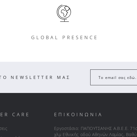
GLOBAL PRESENCE
ΣΤΟ NEWSLETTER ΜΑΣ
Το email σας εδώ.
ER CARE
ΕΠΙΚΟΙΝΩΝΙΑ
σεις
Εργοστάσιο: ΠΑΠΟΥΤΣΑΝΗΣ Α.Β.Ε.Ε. 71
χλμ Εθνικής οδού Αθηνών Λαμίας, Βαθύ