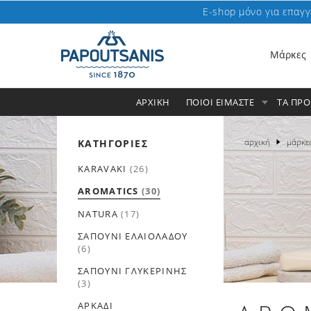
E-shop μόνο για επαγγ
Μάρκες
ΑΡΧΙΚΗ
ΠΟΙΟΙ ΕΙΜΑΣΤΕ
ΤΑ ΠΡ
αρχική
μάρκε
ΚΑΤΗΓΟΡΙΕΣ
KARAVAKI
(26)
AROMATICS
(30)
NATURA
(17)
ΣΑΠΟΎΝΙ ΕΛΑΙΌΛΑΔΟΥ
(6)
ΣΑΠΟΎΝΙ ΓΛΥΚΕΡΊΝΗΣ
(3)
ΑΡΚΆΔΙ