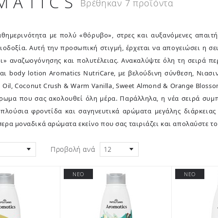
MATICS
Βρέθηκαν 7 προϊόντα
θημερινότητα με πολύ «θόρυβο», στρες και αυξανόμενες απαιτήσ
σιοδοξία. Αυτή την προσωπική στιγμή, έρχεται να απογειώσει η σει
δι» αναζωογόνησης και πολυτέλειας. Ανακαλύψτε όλη τη σειρά πε
ι body lotion Aromatics NutriCare, με βελούδινη σύνθεση, Νιασι
 Oil, Coconut Crush & Warm Vanilla, Sweet Almond & Orange Bloss
άρωμα που σας ακολουθεί όλη μέρα. Παράλληλα, η νέα σειρά συ
 πλούσια φροντίδα και σαγηνευτικά αρώματα μεγάλης διάρκειας
σερα μοναδικά αρώματα εκείνο που σας ταιριάζει και απολαύστε τ
Προβολή ανά
12
ΝΕΟ
ΝΕΟ