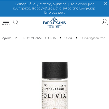
E-shop μόνο για επαγγελματίες | To e-shop μας
εξυπηρετεί παραγγελίες μόνο εντός της Ελληνικής
Επικράτειας.
MENU
Αρχική
ΞΕΝΟΔΟΧΕΙΑΚΑ ΠΡΟΙΟΝΤΑ
Olivia
Οlivia Αφρόλουτρο 3