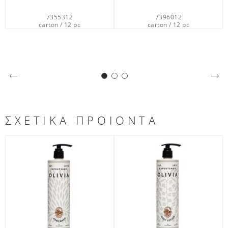
7396012
7359712
carton / 12 pc
carton / 12 pc
ca
ΣΧΕΤΙΚΑ ΠΡΟΙΟΝΤΑ
OLIVIA
OLIVIA