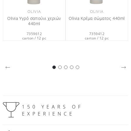
ia Κρέμα σώματος 440ml
OLIVIA Κρεμοσάπουνο Φιάλη
Olivia
Refill 1L
7359412
7349809
carton / 12 pc
carton / 9 pc
150 YEARS OF
EXPERIENCE
GLOBAL PRESENCE