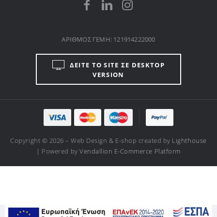
ΑΡΙΘΜΟΣ ΓΕΜΗ: 121914222000
ΔΕΙΤΕ ΤΟ SITE ΣΕ DESKTOP
VERSION
Copyright © 2026 – Web Design & E-shop created by
Lighthouse
| Powered by
Vendallion E-Commerce Platform