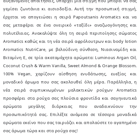
αυξανόμενες απαιτήσεις, υπάρχει μια στιγμή που μπορεί να σας
γεμίσει ζωντάνια κι αισιοδοξία. Αυτή την προσωπική στιγμή,
έρχεται να απογειώσει η σειρά Papoutsanis Aromatics και να
σας μεταφέρει σε ένα ονειρικό «ταξίδι» αναζωογόνησης και
πολυτέλειας. Ανακαλύψτε όλη τη σειρά περιποίησης σώματος
Aromatics καθώς και τη νέα σειρά αφρόλουτρων και body lotion
Aromatics NutriCare, με βελούδινη σύνθεση, Νιασιναμίδη και
Βιταμίνη Ε, σε τρία ακαταμάχητα αρώματα: Luminous Argan Oil,
Coconut Crush & Warm Vanilla, Sweet Almond & Orange Blossom.
100% Vegan, χαρίζουν αίσθηση ενυδάτωσης, ευεξίας και
μοναδικό άρωμα που σας ακολουθεί όλη μέρα. Παράλληλα, η
νέα σειρά συμπυκνωμένων μαλακτικών ρούχων Aromatics
προσφέρει στα ρούχα σας πλούσια φροντίδα και σαγηνευτικά
αρώματα μεγάλης διάρκειας που αναδεικνύουν την
προσωπικότητά σας. Επιλέξτε ανάμεσα σε τέσσερα μοναδικά
αρώματα εκείνο που σας ταιριάζει και απολαύστε το αγαπημένο
σας άρωμα τώρα και στα ρούχα σας!