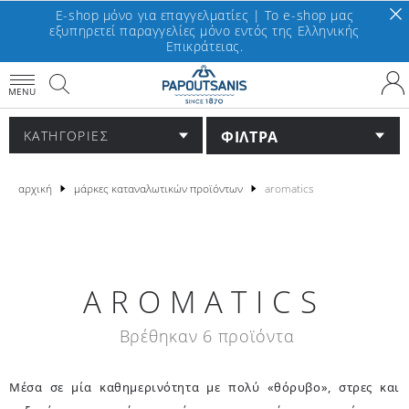
E-shop μόνο για επαγγελματίες | To e-shop μας
εξυπηρετεί παραγγελίες μόνο εντός της Ελληνικής
Επικράτειας.
MENU
ΦΙΛΤΡΑ
ΚΑΤΗΓΟΡΙΕΣ
αρχική
μάρκες καταναλωτικών προϊόντων
aromatics
AROMATICS
Βρέθηκαν 6 προϊόντα
Μέσα σε μία καθημερινότητα με πολύ «θόρυβο», στρες και