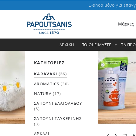
E-shop μόνο για επαγγ
Μάρκες
ΑΡΧΙΚΗ
ΠΟΙΟΙ ΕΙΜΑΣΤΕ
ΤΑ ΠΡ
αρχική
μάρκε
ΚΑΤΗΓΟΡΙΕΣ
KARAVAKI
(26)
AROMATICS
(30)
NATURA
(17)
ΣΑΠΟΎΝΙ ΕΛΑΙΌΛΑΔΟΥ
(6)
ΣΑΠΟΎΝΙ ΓΛΥΚΕΡΊΝΗΣ
(3)
ΑΡΚΆΔΙ