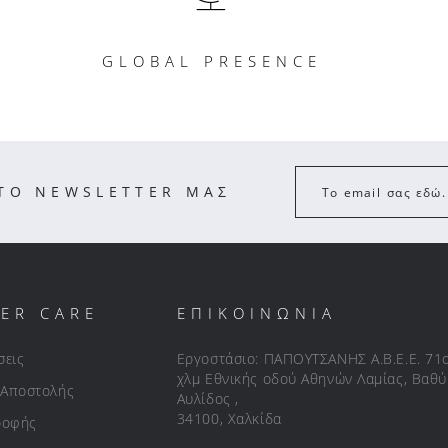
GLOBAL PRESENCE
ΣΤΟ NEWSLETTER ΜΑΣ
Το email σας εδώ.
ER CARE
ΕΠΙΚΟΙΝΩΝΙΑ
σεις
Εργοστάσιο: ΠΑΠΟΥΤΣΑΝΗΣ Α.Β.Ε.Ε. 71
χλμ Εθνικής οδού Αθηνών Λαμίας, Βαθύ
 Αποστολής
Αυλίδος ,
34100, Χαλκίδα
ροφής