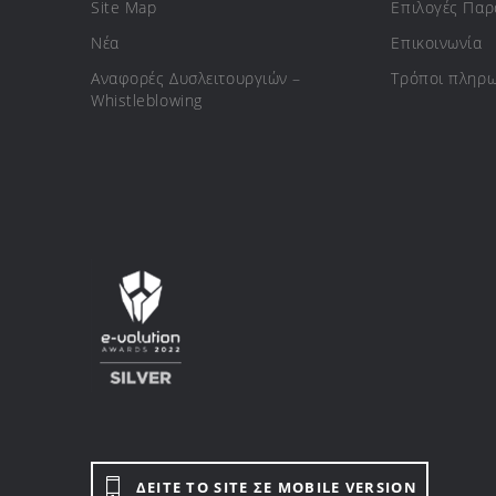
Site Map
Επιλογές Πα
Νέα
Επικοινωνία
Αναφορές Δυσλειτουργιών –
Τρόποι πληρ
Whistleblowing
ΔΕΙΤΕ ΤΟ SITE ΣΕ MOBILE VERSION