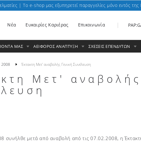
ελματίες | To e-shop μας εξυπηρετεί παραγγελίες μόνο εντός της 
Nέα
Ευκαιρίες Καριέρας
Επικοινωνία
PAP:G
ΟΙΟΝΤΑ ΜΑΣ
ΑΕΙΦΟΡΟΣ ΑΝΑΠΤΥΞΗ
ΣΧΕΣΕΙΣ ΕΠΕΝΔΥΤΩΝ
2008
Έκτακτη Μετ' αναβολής Γενική Συνέλευση
κτη Μετ' αναβολής
έλευση
08 συνήλθε μετά από αναβολή από τις 07.02.2008, η Έκτακτ