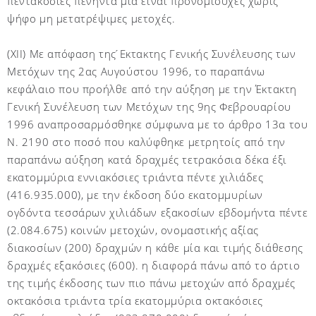
πεντακόσιες πενήντα μία είναι προνομιούχες χωρίς
ψήφο μη μετατρέψιμες μετοχές.
(XII) Με απόφαση της ́Εκτακτης Γενικής Συνέλευσης των
Μετόχων της 2ας Αυγούστου 1996, το παραπάνω
κεφάλαιο που προήλθε από την αύξηση με την Έκτακτη
Γενική Συνέλευση των Μετόχων της 9ης Φεβρουαρίου
1996 αναπροσαρμόσθηκε σύμφωνα με το άρθρο 13α του
Ν. 2190 στο ποσό που καλύφθηκε μετρητοίς από την
παραπάνω αύξηση κατά δραχμές τετρακόσια δέκα έξι
εκατομμύρια εννιακόσιες τριάντα πέντε χιλιάδες
(416.935.000), με την έκδοση δύο εκατομμυρίων
ογδόντα τεσσάρων χιλιάδων εξακοσίων εβδομήντα πέντε
(2.084.675) κοινών μετοχών, ονομαστικής αξίας
διακοσίων (200) δραχμών η κάθε μία και τιμής διάθεσης
δραχμές εξακόσιες (600). η διαφορά πάνω από το άρτιο
της τιμής έκδοσης των πιο πάνω μετοχών από δραχμές
οκτακόσια τριάντα τρία εκατομμύρια οκτακόσιες