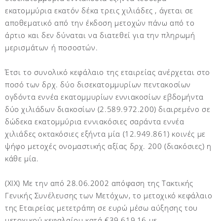
εκατομμύρια εκατόν δέκα τρεις χιλιάδες , άγεται σε
αποθεματικό από την έκδοση μετοχών πάνω από το
άρτιο και δεν δύναται να διατεθεί για την πληρωμή
μερισμάτων ή ποσοστών.
Έτσι το συνολικό κεφάλαιο της εταιρείας ανέρχεται στο
ποσό των δρχ. δύο δισεκατομμυρίων πεντακοσίων
ογδόντα εννέα εκατομμυρίων εννιακοσίων εβδομήντα
δύο χιλιάδων διακοσίων (2.589.972.200) διαιρεμένο σε
δώδεκα εκατομμύρια εννιακόσιες σαράντα εννέα
χιλιάδες οκτακόσιες εξήντα μία (12.949.861) κοινές με
ψήφο μετοχές ονομαστικής αξίας δρχ. 200 (διακόσιες) η
κάθε μία.
(XIX) Με την από 28.06.2002 απόφαση της Τακτικής
Γενικής Συνέλευσης των Μετόχων, το μετοχικό κεφάλαιο
της Εταιρείας μετετράπη σε ευρώ μέσω αύξησης του
μετοχικού κεφαλαίου κατά €39.619,16 με