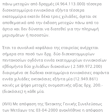
πάνω μετοχών από δραχμές (4.964.113.000) τέσσερα
δισεκατομμύρια εννιακόσια εξήντα τέσσερα
εκατομμύρια εκατόν δέκα τρεις χιλιάδες, άγεται σε
αποθεματικό από την έκδοση μετοχών πάνω από το
άρτιο και δεν δύναται να διατεθεί για την πληρωμή
μερισμάτων ή ποσοστών.
Έτσι το συνολικό κεφάλαιο της εταιρείας ανέρχεται
σήμερα στο ποσό των δρχ. δύο δισεκατομμυρίων
πεντακοσίων ογδόντα εννέα εκατομμυρίων εννιακοσίων
εβδομήντα δύο χιλιάδων διακοσίων ( 2.589.972.200)
διαιρεμένο σε δώδεκα εκατομμύρια εννιακόσιες σαράντα
εννέα χιλιάδες οκτακόσιες εξήντα μία (12.949.861)
κοινές με ψήφο μετοχές ονομαστικής αξίας δρχ. 200.-
(διακόσιες) η κάθε μία.
(XVII) Με απόφαση της ‘Εκτακτης Γενικής Συνελεύσεως
των Μετόχων της 03-04-2000 ανακλήθηκε η απόφαση