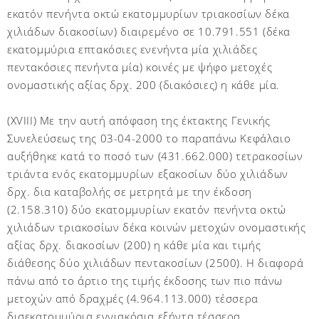
εκατόν πενήντα οκτώ εκατομμυρίων τριακοσίων δέκα
χιλιάδων διακοσίων) διαιρεμένο σε 10.791.551 (δέκα
εκατομμύρια επτακόσιες ενενήντα μία χιλιάδες
πεντακόσιες πενήντα μία) κοινές με ψήφο μετοχές
ονομαστικής αξίας δρχ. 200 (διακόσιες) η κάθε μία.
(ΧVIII) Με την αυτή απόφαση της έκτακτης Γενικής
Συνελεύσεως της 03-04-2000 το παραπάνω Κεφάλαιο
αυξήθηκε κατά το ποσό των (431.662.000) τετρακοσίων
τριάντα ενός εκατομμυρίων εξακοσίων δύο χιλιάδων
δρχ. δια καταβολής σε μετρητά με την έκδοση
(2.158.310) δύο εκατομμυρίων εκατόν πενήντα οκτώ
χιλιάδων τριακοσίων δέκα κοινών μετοχών ονομαστικής
αξίας δρχ. διακοσίων (200) η κάθε μία και τιμής
διάθεσης δύο χιλιάδων πεντακοσίων (2500). Η διαφορά
πάνω από το άρτιο της τιμής έκδοσης των πιο πάνω
μετοχών από δραχμές (4.964.113.000) τέσσερα
δισεκατομμύρια εννιακόσια εξήντα τέσσερα