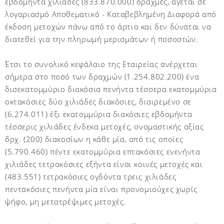
εβδομήντα χιλιάδες (833.870.000) δραχμές, άγεται σε
λογαριασμό Αποθεματικό - Καταβεβλημένη Διαφορά από
έκδοση μετοχών πάνω από το άρτιο και δεν δύναται να
διατεθεί για την πληρωμή μερισμάτων ή ποσοστών.
Έτσι το συνολικό κεφάλαιο της Εταιρείας ανέρχεται
σήμερα στο ποσό των δραχμών (1.254.802.200) ένα
δισεκατομμύριο διακόσια πενήντα τέσσερα εκατομμύρια
οκτακόσιες δύο χιλιάδες διακόσιες, διαιρεμένο σε
(6.274.011) έξι εκατομμύρια διακόσιες εβδομήντα
τέσσερις χιλιάδες ένδεκα μετοχές, ονομαστικής αξίας
δρχ. (200) διακοσίων η κάθε μία, από τις οποίες
(5.790.460) πέντε εκατομμύρια επτακόσιες ενενήντα
χιλιάδες τετρακόσιες εξήντα είναι κοινές μετοχές και
(483.551) τετρακόσιες ογδόντα τρεις χιλιάδες
πεντακόσιες πενήντα μία είναι προνομιούχες χωρίς
ψήφο, μη μετατρέψιμες μετοχές.