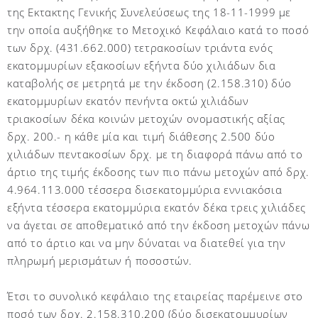
της Εκτακτης Γενικής Συνελεύσεως της 18-11-1999 με
την οποία αυξήθηκε το Μετοχικό Κεφάλαιο κατά το ποσό
των δρχ. (431.662.000) τετρακοσίων τριάντα ενός
εκατομμυρίων εξακοσίων εξήντα δύο χιλιάδων δια
καταβολής σε μετρητά με την έκδοση (2.158.310) δύο
εκατομμυρίων εκατόν πενήντα οκτώ χιλιάδων
τριακοσίων δέκα κοινών μετοχών ονομαστικής αξίας
δρχ. 200.- η κάθε μία και τιμή διάθεσης 2.500 δύο
χιλιάδων πεντακοσίων δρχ. με τη διαφορά πάνω από το
άρτιο της τιμής έκδοσης των πιο πάνω μετοχών από δρχ.
4.964.113.000 τέσσερα δισεκατομμύρια εννιακόσια
εξήντα τέσσερα εκατομμύρια εκατόν δέκα τρεις χιλιάδες
να άγεται σε αποθεματικό από την έκδοση μετοχών πάνω
από το άρτιο και να μην δύναται να διατεθεί για την
πληρωμή μερισμάτων ή ποσοστών.
Έτσι το συνολικό κεφάλαιο της εταιρείας παρέμεινε στο
ποσό των δρχ. 2.158.310.200 (δύο δισεκατομμυρίων