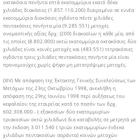
οκτακόσια πενήντα επτά εκατομμύρια εκατό δέκα
χιλιάδες διακόσιες (1.857.110.200) διαιρεμένο σε εννέα
εκατομμύρια διακόσιες ογδόντα πέντε χιλιάδες
πεντακόσιες πενήντα μία (9.285.551) μετοχές
ονομαστικής αξίας δρχ. (200) διακοσίων η κάθε μία, από
τις οποίες (8.802.000) οκτώ εκατομμύρια οκτακόσιες δύο
χιλιάδες είναι κοινές μετοχές και (483.551) τετρακόσιες
ογδόντα τρεις χιλιάδες πεντακόσιες πενήντα μία είναι
προνομιούχες χωρίς ψήφο μη μετατρέψιμες μετοχές.
(ΧΙV) Mε απόφαση της Έκτακτης Γενικής Συνελεύσεως των
Μετόχων της 23ης Οκτωβρίου 1998, ανεκλήθη η
απόφαση της 29ης Ιουνίου 1998 περί αυξήσεως του
κεφαλαίου της εταιρείας κατά το ποσόν των δρχ.
602.308.000.- ( εξακοσίων δύο εκατομμυρίων
τριακοσίων οκτώ χιλιάδων) δια καταβολής σε μετρητά με
την έκδοση 3.011.540 ( τριών εκατομμυρίων ένδεκα
χιλιάδων πεντακοσίων σαράντα) κοινών μετοχών