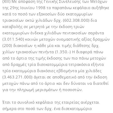
(ΧΙΙΙ) Με απόφαση της Γενικής Συνέλευσης των Μετόχων
της 29ης Ιουνίου 1998 το παραπάνω κεφάλαιο αυξήθηκε
κατά το ποσό των εξακοσίων δύο εκατομμυρίων
τριακοσίων οκτώ χιλιάδων δρχ. (602.308.000) δια
καταβολής σε μετρητά με την έκδοση τριών
εκατομμυρίων ένδεκα χιλιάδων πεντακοσίων σαράντα
(3.011.540) κοινών μετοχών ονομαστικής αξίας δραχμών
(200) διακοσίων η κάθε μία και τιμής διάθεσης δρχ.
χιλίων τριακοσίων πενήντα (1.350.-) Η διαφορά πάνω
από το άρτιο της τιμής έκδοσης των πιο πάνω μετοχών
από δραχμές τρία δισεκατομμύρια τετρακόσια εξήντα
τρία εκατομμύρια διακόσιες εβδομήντα μία χιλιάδες
(3.463.271.000) άγεται σε αποθεματικό από την έκδοση
μετοχών πάνω από το άρτιο και δεν δύναται να διατεθεί
για την πληρωμή μερισμάτων ή ποσοστών.
Έτσι το συνολικό κεφάλαιο της εταιρείας ανέρχεται
σήμερα στο ποσό των δρχ. ένα δισεκατομμύριο