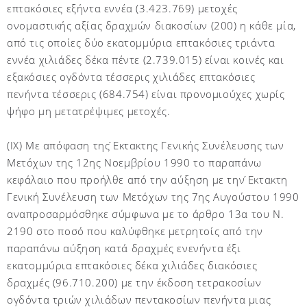
επτακόσιες εξήντα εννέα (3.423.769) μετοχές
ονομαστικής αξίας δραχμών διακοσίων (200) η κάθε μία,
από τις οποίες δύο εκατομμύρια επτακόσιες τριάντα
εννέα χιλιάδες δέκα πέντε (2.739.015) είναι κοινές και
εξακόσιες ογδόντα τέσσερις χιλιάδες επτακόσιες
πενήντα τέσσερις (684.754) είναι προνομιούχες χωρίς
ψήφο μη μετατρέψιμες μετοχές.
(IX) Με απόφαση της ́Εκτακτης Γενικής Συνέλευσης των
Μετόχων της 12ης Νοεμβρίου 1990 το παραπάνω
κεφάλαιο που προήλθε από την αύξηση με την ́Εκτακτη
Γενική Συνέλευση των Μετόχων της 7ης Αυγούστου 1990
αναπροσαρμόσθηκε σύμφωνα με το άρθρο 13α του Ν.
2190 στο ποσό που καλύφθηκε μετρητοίς από την
παραπάνω αύξηση κατά δραχμές ενενήντα έξι
εκατομμύρια επτακόσιες δέκα χιλιάδες διακόσιες
δραχμές (96.710.200) με την έκδοση τετρακοσίων
ογδόντα τριών χιλιάδων πεντακοσίων πενήντα μιας