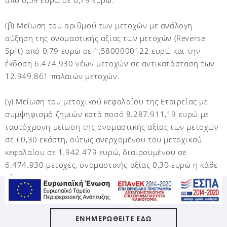
από 0,59 ευρώ σε 0,79 ευρώ.
(β) Μείωση του αριθμού των μετοχών με ανάλογη
αύξηση της ονομαστικής αξίας των μετοχών (Reverse
Split) από 0,79 ευρώ σε 1,5800000122 ευρώ και την
έκδοση 6.474.930 νέων μετοχών σε αντικατάσταση των
12.949.861 παλαιών μετοχών.
(γ) Μείωση του μετοχικού κεφαλαίου της Εταιρείας με
συμψηφισμό ζημιών κατά ποσό 8.287.911,19 ευρώ με
ταυτόχρονη μείωση της ονομαστικής αξίας των μετοχών
σε €0,30 εκάστη, ούτως ανερχομένου του μετοχικού
κεφαλαίου σε 1.942.479 ευρώ, διαιρουμένου σε
6.474.930 μετοχές, ονομαστικής αξίας 0,30 ευρώ η κάθε
μία.
(δ) Αύξηση του μετοχικού κεφαλαίου της Εταιρίας με
καταβολή μετρητών κατά το ποσό των €29.137.185, με
ΕΝΗΜΕΡΩΘΕΙΤΕ ΕΔΩ