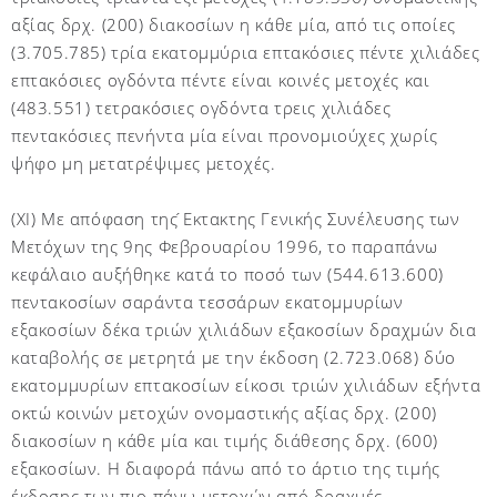
αξίας δρχ. (200) διακοσίων η κάθε μία, από τις οποίες
(3.705.785) τρία εκατομμύρια επτακόσιες πέντε χιλιάδες
επτακόσιες ογδόντα πέντε είναι κοινές μετοχές και
(483.551) τετρακόσιες ογδόντα τρεις χιλιάδες
πεντακόσιες πενήντα μία είναι προνομιούχες χωρίς
ψήφο μη μετατρέψιμες μετοχές.
(XI) Με απόφαση της ́Εκτακτης Γενικής Συνέλευσης των
Μετόχων της 9ης Φεβρουαρίου 1996, το παραπάνω
κεφάλαιο αυξήθηκε κατά το ποσό των (544.613.600)
πεντακοσίων σαράντα τεσσάρων εκατομμυρίων
εξακοσίων δέκα τριών χιλιάδων εξακοσίων δραχμών δια
καταβολής σε μετρητά με την έκδοση (2.723.068) δύο
εκατομμυρίων επτακοσίων είκοσι τριών χιλιάδων εξήντα
οκτώ κοινών μετοχών ονομαστικής αξίας δρχ. (200)
διακοσίων η κάθε μία και τιμής διάθεσης δρχ. (600)
εξακοσίων. Η διαφορά πάνω από το άρτιο της τιμής
έκδοσης των πιο πάνω μετοχών από δραχμές