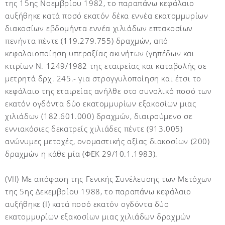
της 15ης Νοεμβρίου 1982, το παραπάνω κεφάλαιο
αυξήθηκε κατά ποσό εκατόν δέκα εννέα εκατομμυρίων
διακοσίων εβδομήντα εννέα χιλιάδων επτακοσίων
πενήντα πέντε (119.279.755) δραχμών, από
κεφαλαιοποίηση υπεραξίας ακινήτων (γηπέδων και
κτιρίων Ν. 1249/1982 της εταιρείας και καταβολής σε
μετρητά δρχ. 245.- για στρογγυλοποίηση και έτσι το
κεφάλαιο της εταιρείας ανήλθε στο συνολικό ποσό των
εκατόν ογδόντα δύο εκατομμυρίων εξακοσίων μιας
χιλιάδων (182.601.000) δραχμών, διαιρούμενο σε
εννιακόσιες δεκατρείς χιλιάδες πέντε (913.005)
ανώνυμες μετοχές, ονομαστικής αξίας διακοσίων (200)
δραχμών η κάθε μία (ΦΕΚ 29/10.1.1983).
(VII) Με απόφαση της Γενικής Συνέλευσης των Μετόχων
της 5ης Δεκεμβρίου 1988, το παραπάνω κεφάλαιο
αυξήθηκε (Ι) κατά ποσό εκατόν ογδόντα δύο
εκατομμυρίων εξακοσίων μιας χιλιάδων δραχμών