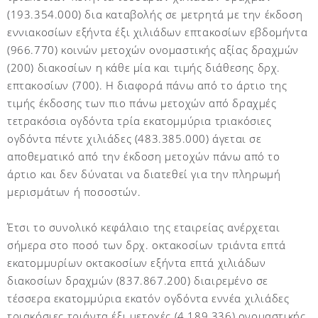
(193.354.000) δια καταβολής σε μετρητά με την έκδοση
εννιακοσίων εξήντα έξι χιλιάδων επτακοσίων εβδομήντα
(966.770) κοινών μετοχών ονομαστικής αξίας δραχμών
(200) διακοσίων η κάθε μία και τιμής διάθεσης δρχ.
επτακοσίων (700). Η διαφορά πάνω από το άρτιο της
τιμής έκδοσης των πιο πάνω μετοχών από δραχμές
τετρακόσια ογδόντα τρία εκατομμύρια τριακόσιες
ογδόντα πέντε χιλιάδες (483.385.000) άγεται σε
αποθεματικό από την έκδοση μετοχών πάνω από το
άρτιο και δεν δύναται να διατεθεί για την πληρωμή
μερισμάτων ή ποσοστών.
Έτσι το συνολικό κεφάλαιο της εταιρείας ανέρχεται
σήμερα στο ποσό των δρχ. οκτακοσίων τριάντα επτά
εκατομμυρίων οκτακοσίων εξήντα επτά χιλιάδων
διακοσίων δραχμών (837.867.200) διαιρεμένο σε
τέσσερα εκατομμύρια εκατόν ογδόντα εννέα χιλιάδες
τριακόσιες τριάντα έξι μετοχές (4.189.336) ονομαστικής