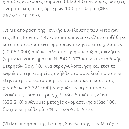
χιλιάδες εξακόσιες σαράντα (432.640) ανώνυμες μετοχές
ονομαστικής αξίας δραχμών 100 η κάθε μία (ΦΕΚ
2675/14.10.1976).
(V) Με απόφαση της Γενικής Συνέλευσης των Μετόχων
της 30ης Ιουνίου 1977, το παραπάνω κεφάλαιο αυξήθηκε
κατά ποσό είκοσι εκατομμυρίων πενήντα επτά χιλιάδων
(20.057.000) από κεφαλαιοποίηση υπεραξίας ακινήτων
(γηπέδων και κτημάτων Ν. 542/1977 και δια καταβολής
μετρητών δρχ. 10.- για στρογγυλοποίηση και έτσι το
κεφάλαιο της εταιρείας ανήλθε στο συνολικό ποσό των
εξήντα τριών εκατομμυρίων τριακοσίων είκοσι μιας
χιλιάδων (63.321.000) δραχμών, διαιρούμενο σε
εξακόσιες τριάντα τρεις χιλιάδες διακόσιες δέκα
(633.210) ανώνυμες μετοχές ονομαστικής αξίας 100.-
δραχμών η κάθε μία (ΦΕΚ 2629/9.8.1977).
(VI) Με απόφαση της Γενικής Συνέλευσης των Μετόχων