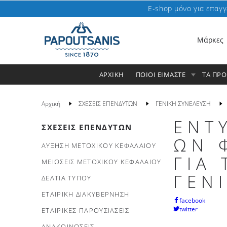
E-shop μόνο για επαγγ
Μάρκες
ΑΡΧΙΚΗ
ΠΟΙΟΙ ΕΙΜΑΣΤΕ
ΤΑ ΠΡ
Αρχική
ΣΧΕΣΕΙΣ ΕΠΕΝΔΥΤΩΝ
ΓΕΝΙΚΗ ΣΥΝΕΛΕΥΣΗ
ΕΝΤ
ΣΧΕΣΕΙΣ ΕΠΕΝΔΥΤΩΝ
ΩΝ 
ΑΥΞΗΣΗ ΜΕΤΟΧΙΚΟΥ ΚΕΦΑΛΑΙΟΥ
ΓΙΑ
ΜΕΙΩΣΕΙΣ ΜΕΤΟΧΙΚΟΥ ΚΕΦΑΛΑΙΟΥ
ΓΕΝΙ
ΔΕΛΤΙΑ ΤΥΠΟΥ
ΕΤΑΙΡΙΚΗ ΔΙΑΚΥΒΕΡΝΗΣΗ
facebook
twitter
ΕΤΑΙΡΙΚΕΣ ΠΑΡΟΥΣΙΑΣΕΙΣ
ΑΝΑΚΟΙΝΩΣΕΙΣ