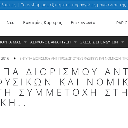
ελματίες | To e-shop μας εξυπηρετεί παραγγελίες μόνο εντός της 
Nέα
Ευκαιρίες Καριέρας
Επικοινωνία
PAP:G
ΟΙΟΝΤΑ ΜΑΣ
ΑΕΙΦΟΡΟΣ ΑΝΑΠΤΥΞΗ
ΣΧΕΣΕΙΣ ΕΠΕΝΔΥΤΩΝ
2016
ΕΝΤΥΠΑ ΔΙΟΡΙΣΜΟΥ ΑΝΤΙΠΡΟΣΩΠΟΥ/ΩΝ ΦΥΣΙΚΩΝ ΚΑΙ ΝΟΜΙΚΩΝ ΠΡΟ
ΥΠΑ ΔΙΟΡΙΣΜΟΥ ΑΝ
ΦΥΣΙΚΩΝ ΚΑΙ ΝΟΜ
 ΤΗ ΣΥΜΜΕΤΟΧΗ ΣΤ
ΚΗ..