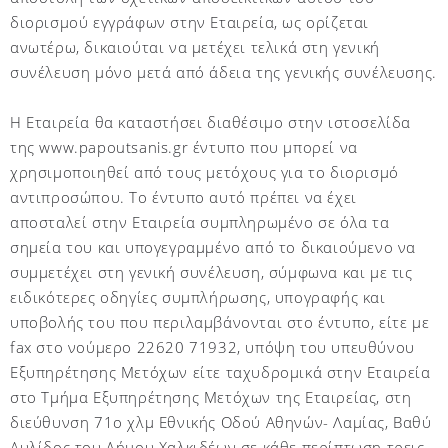
διορισμού εγγράφων στην Εταιρεία, ως ορίζεται
ανωτέρω, δικαιούται να μετέχει τελικά στη γενική
συνέλευση μόνο μετά από άδεια της γενικής συνέλευσης.
Η Εταιρεία θα καταστήσει διαθέσιμο στην ιστοσελίδα
της www.papoutsanis.gr έντυπο που μπορεί να
χρησιμοποιηθεί από τους μετόχους για το διορισμό
αντιπροσώπου. Το έντυπο αυτό πρέπει να έχει
αποσταλεί στην Εταιρεία συμπληρωμένο σε όλα τα
σημεία του και υπογεγραμμένο από το δικαιούμενο να
συμμετέχει στη γενική συνέλευση, σύμφωνα και με τις
ειδικότερες οδηγίες συμπλήρωσης, υπογραφής και
υποβολής του που περιλαμβάνονται στο έντυπο, είτε με
fax στο νούμερο 22620 71932, υπόψη του υπευθύνου
Εξυπηρέτησης Μετόχων είτε ταχυδρομικά στην Εταιρεία
στο Τμήμα Εξυπηρέτησης Μετόχων της Εταιρείας, στη
διεύθυνση 71ο χλμ Εθνικής Οδού Αθηνών- Λαμίας, Βαθύ
Αυλίδος του Δήμου Χαλκιδέων σε κάθε περίπτωση τρεις