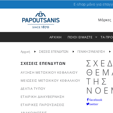
E-shop μόνο για επαγγ
Μάρκες
ΑΡΧΙΚΗ
ΠΟΙΟΙ ΕΙΜΑΣΤΕ
ΤΑ ΠΡ
Αρχική
ΣΧΕΣΕΙΣ ΕΠΕΝΔΥΤΩΝ
ΓΕΝΙΚΗ ΣΥΝΕΛΕΥΣΗ
ΣΧΕ
ΣΧΕΣΕΙΣ ΕΠΕΝΔΥΤΩΝ
ΘΕΜ
ΑΥΞΗΣΗ ΜΕΤΟΧΙΚΟΥ ΚΕΦΑΛΑΙΟΥ
ΤΗΣ
ΜΕΙΩΣΕΙΣ ΜΕΤΟΧΙΚΟΥ ΚΕΦΑΛΑΙΟΥ
ΝΟΕ
ΔΕΛΤΙΑ ΤΥΠΟΥ
ΕΤΑΙΡΙΚΗ ΔΙΑΚΥΒΕΡΝΗΣΗ
facebook
twitter
ΕΤΑΙΡΙΚΕΣ ΠΑΡΟΥΣΙΑΣΕΙΣ
ΑΝΑΚΟΙΝΩΣΕΙΣ