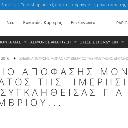
ελματίες | To e-shop μας εξυπηρετεί παραγγελίες μόνο εντός της 
Nέα
Ευκαιρίες Καριέρας
Επικοινωνία
PAP:G
ΟΙΟΝΤΑ ΜΑΣ
ΑΕΙΦΟΡΟΣ ΑΝΑΠΤΥΞΗ
ΣΧΕΣΕΙΣ ΕΠΕΝΔΥΤΩΝ
2016
ΣΧΕΔΙΟ ΑΠΟΦΑΣΗΣ ΜΟΝΑΔΙΚΟΥ ΘΕΜΑΤΟΣ ΤΗΣ ΗΜΕΡΗΣΙΑΣ ΔΙΑΤΑΞΗΣ Τ
ΔΙΟ ΑΠΟΦΑΣΗΣ ΜΟ
ΑΤΟΣ ΤΗΣ ΗΜΕΡΗΣΙ
 ΣΥΓΚΛΗΘΕΙΣΑΣ ΓΙΑ
ΜΒΡΙΟΥ...