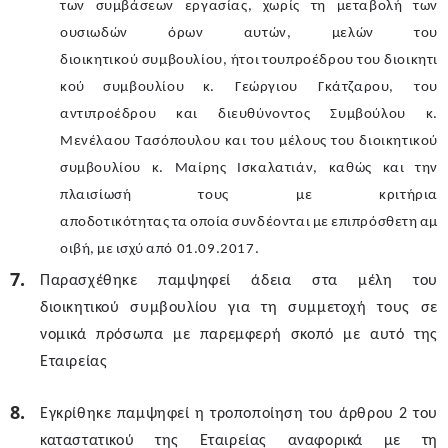
των συμβάσεων εργασίας, χωρίς τη μεταβολή των
ουσιωδών όρων αυτών, μελών του
διοικητικού
συμβουλίου,
ήτοι
του
προέδρου
του
διοικητι
κού
συμβουλίου
κ. Γεώργιου Γκάτζαρου, του
αντιπροέδρου και διευθύνοντος Συμβούλου κ.
Μενέλαου Τασόπουλου και του μέλους του διοικητικού
συμβουλίου κ. Μαίρης Ισκαλατιάν, καθώς και την
πλαισίωσή τους με κριτήρια
αποδοτικότητας
τα
οποία
συνδέονται
με
επιπρόσθετη
αμ
οιβή,
με
ισχύ
από 01.09.2017.
Παρασχέθηκε παμψηφεί άδεια στα μέλη του
διοικητικού συμβουλίου για τη συμμετοχή τους σε
νομικά πρόσωπα με παρεμφερή σκοπό με αυτό της
Εταιρείας
Εγκρίθηκε παμψηφεί η τροποποίηση του άρθρου 2 του
καταστατικού της Εταιρείας αναφορικά με τη