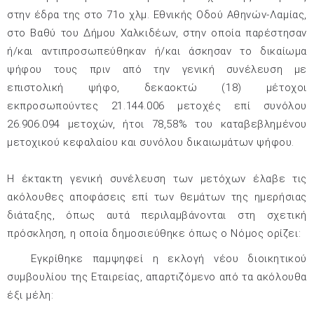
στην έδρα της στο 71ο χλμ. Εθνικής Οδού Αθηνών-Λαμίας,
στο Βαθύ του Δήμου Χαλκιδέων, στην οποία παρέστησαν
ή/και αντιπροσωπεύθηκαν
ή/και άσκησαν το δικαίωμα
ψήφου τους πριν από την γενική συνέλευση με
επιστολική ψήφο, δεκαοκτώ (18) μέτοχοι
εκπροσωπούντες
21.144.006
μετοχές επί συνόλου
26.906.094 μετοχών, ήτοι 78,58% του καταβεβλημένου
μετοχικού κεφαλαίου και συνόλου δικαιωμάτων ψήφου.
Η έκτακτη γενική συνέλευση των μετόχων έλαβε τις
ακόλουθες αποφάσεις επί των θεμάτων της ημερήσιας
διάταξης, όπως αυτά περιλαμβάνονται στη σχετική
πρόσκληση, η οποία δημοσιεύθηκε όπως ο Νόμος ορίζει:
.
Εγκρίθηκε παμψηφεί η εκλογή νέου διοικητικού
συμβουλίου της Εταιρείας, απαρτιζόμενο από τα ακόλουθα
έξι μέλη: