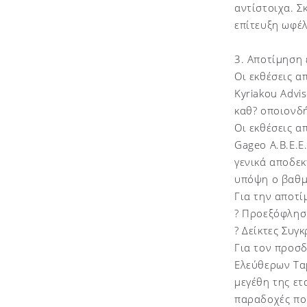
αντίστοιχα. Σ
επίτευξη ωφέλ
3. Αποτίμηση
Οι εκθέσεις α
Kyriakou Advi
καθ? οποιονδή
Οι εκθέσεις α
Gageo A.B.E.E
γενικά αποδεκ
υπόψη ο βαθμ
Για την αποτί
? Προεξόφλησ
? Δείκτες Συγ
Για τον προσ
Ελεύθερων Ταμ
μεγέθη της ετ
παραδοχές πο