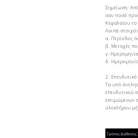
Σημείωση: Από
σαν ποσό προ
Κεφαλαίου το 
Λοιπά στοιχεί
α. Περίοδος ά
β. Μετοχές π
γ. Ημερομηνί
δ. Ημερομηνί
2. Επενδυτικό
Τα υπό άντλησ
επενδυτικού σ
εκτιμώμενων 
ολοκλήρου μέ