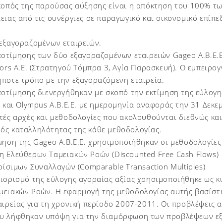
κοπός της παρούσας αύξησης είναι η απόκτηση του 100% τω
ειας από τις συνέργιες σε παραγωγικό και οικονομικό επίπε
 εξαγοραζομένων εταιρειών.
ποτίμησης των δύο εξαγοραζομένων εταιρειών Gageo A.B.E.E
sors A.E. (Στρατηγού Τόμπρα 3, Αγία Παρασκευή). Ο εμπειρ
ποτε τρόπο με την εξαγοραζόμενη εταιρεία.
ποτίμησης διενεργήθηκαν με σκοπό την εκτίμηση της εύλογη
. και Olympus Α.Β.Ε.Ε. με ημερομηνία αναφοράς την 31 Δεκ
τές αρχές και μεθοδολογίες που ακολουθούνται διεθνώς κα
ός καταλληλότητας της κάθε μεθοδολογίας.
μηση της Gageo A.B.E.E. χρησιμοποιήθηκαν οι μεθοδολογίες
η Ελεύθερων Ταμειακών Ροών (Discounted Free Cash Flows)
κρίσιμων Συναλλαγών (Comparable Transaction Multiples)
διορισμό της εύλογης αγοραίας αξίας χρησιμοποιήθηκε ως 
ειακών Ροών. Η εφαρμογή της μεθοδολογίας αυτής βασίστηκ
αιρείας για τη χρονική περίοδο 2007-2011. Οι προβλέψεις α
υ λήφθηκαν υπόψη για την διαμόρφωση των προβλέψεων εξε