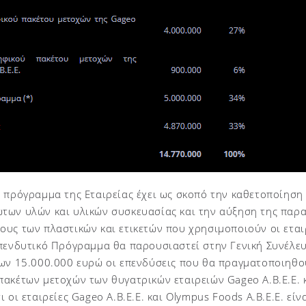
 πρόγραμμα της Εταιρείας έχει ως σκοπό την καθετοποίηση 
των υλών και υλικών συσκευασίας και την αύξηση της παρα
υς των πλαστικών και ετικετών που χρησιμοποιούν οι εται
Επενδυτικό Πρόγραμμα θα παρουσιαστεί στην Γενική Συνέλε
των 15.000.000 ευρώ οι επενδύσεις που θα πραγματοποιηθο
ακέτων μετοχών των θυγατρικών εταιρειών Gageo A.B.E.E. κ
 οι εταιρείες Gageo A.B.E.E. και Olympus Foods A.B.E.E. είν