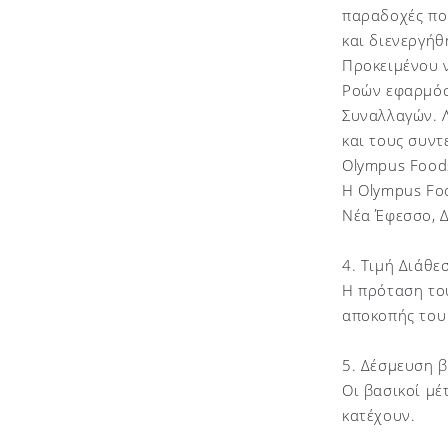
παραδοχές πο
και διενεργή
Προκειμένου 
Ροών εφαρμόσ
Συναλλαγών. 
και τους συντ
Olympus Foods
H Olympus Foo
Νέα Έφεσσο, Δ
4. Τιμή Διάθε
Η πρόταση του
αποκοπής του
5. Δέσμευση 
Οι βασικοί μέ
κατέχουν.