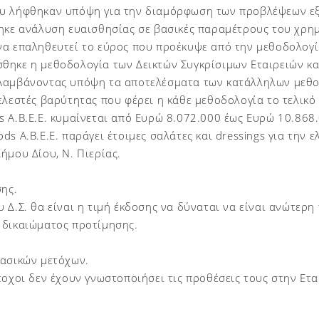
υ λήφθηκαν υπόψη για την διαμόρφωση των προβλέψεων εξε
θηκε ανάλυση ευαισθησίας σε βασικές παραμέτρους του χρη
να επαληθευτεί το εύρος που προέκυψε από την μεθοδολογ
θηκε η μεθοδολογία των Δεικτών Συγκρίσιμων Εταιρειών κα
Λαμβάνοντας υπόψη τα αποτελέσματα των κατάλληλων μεθ
ελεστές βαρύτητας που φέρει η κάθε μεθοδολογία το τελικό 
 A.B.E.E. κυμαίνεται από Ευρώ 8.072.000 έως Ευρώ 10.868
ds A.B.E.E. παράγει έτοιμες σαλάτες και dressings για την ε
ήμου Δίου, Ν. Πιερίας.
σης.
 Δ.Σ. θα είναι η τιμή έκδοσης να δύναται να είναι ανώτερη
 δικαιώματος προτίμησης.
βασικών μετόχων.
τοχοι δεν έχουν γνωστοποιήσει τις προθέσεις τους στην Ετ