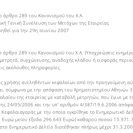
ο άρθρο 289 του Κανονισμού του Χ.Α.
ική Γενική Συνέλευση των Μετόχων της Εταιρείας
ληθεί για την 29η Ιουνίου 2007
ο άρθρο 289 του Κανονισμού του Χ.Α. (Υποχρεώσεις ενημέρ
μετρητά, συγχώνευσης, αναδοχής κλάδου ή εισφοράς περιουσ
 τις ακόλουθες πληροφορίες.
ός χρήσης αντληθέντων κεφαλαίων από την προηγούμενη αύ
αι, σύμφωνα με την απόφαση του Χρηματιστηρίου Αθηνών 33
αλαίου της εταιρείας με καταβολή μετρητών, που έγινε με 
της 24/05/2006 και την υπ' αριθμόν 4/387/19.6.2006 απόφ
 Κεφαλαιαγοράς με την οποία εγκρίθηκε το Ενημερωτικό Δε
 Ευρώ μείον έξοδα 296.643 Ευρώ) καθαρού ποσού 15.971.7
στο Ενημερωτικό Δελτίο διατέθηκαν πλήρως μέχρι 31.3.20