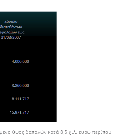
μενο ύψος δαπανών κατά 8,5 χιλ. ευρώ περίπου