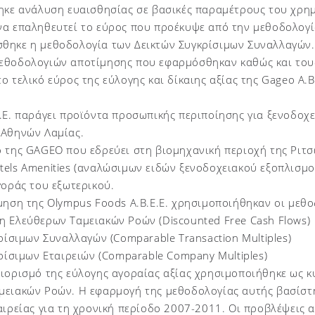
θηκε ανάλυση ευαισθησίας σε βασικές παραμέτρους του χρη
να επαληθευτεί το εύρος που προέκυψε από την μεθοδολογ
θηκε η μεθοδολογία των Δεικτών Συγκρίσιμων Συναλλαγών
εθοδολογιών αποτίμησης που εφαρμόσθηκαν καθώς και τους
ο τελικό εύρος της εύλογης και δίκαιης αξίας της Gageo A.
.E. παράγει προϊόντα προσωπικής περιποίησης για ξενοδοχεί
 Αθηνών Λαμίας.
ο της GAGEO που εδρεύει στη βιομηχανική περιοχή της Ριτ
els Amenities (αναλώσιμων ειδών ξενοδοχειακού εξοπλισμού
γοράς του εξωτερικού.
μηση της Olympus Foods A.B.E.E. χρησιμοποιήθηκαν οι μεθ
η Ελεύθερων Ταμειακών Ροών (Discounted Free Cash Flows)
κρίσιμων Συναλλαγών (Comparable Transaction Multiples)
κρίσιμων Εταιρειών (Comparable Company Multiples)
διορισμό της εύλογης αγοραίας αξίας χρησιμοποιήθηκε ως 
ειακών Ροών. Η εφαρμογή της μεθοδολογίας αυτής βασίστηκ
αιρείας για τη χρονική περίοδο 2007-2011. Οι προβλέψεις α