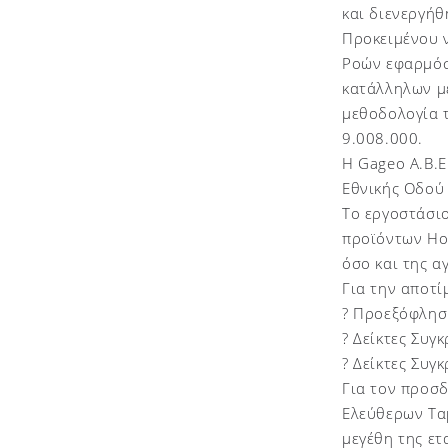
και διενεργή
Προκειμένου 
Ροών εφαρμόσ
κατάλληλων μ
μεθοδολογία τ
9.008.000.
Η Gageo A.B.E
Εθνικής Οδού
Το εργοστάσι
προϊόντων Hot
όσο και της α
Για την αποτί
? Προεξόφλησ
? Δείκτες Συγ
? Δείκτες Συγ
Για τον προσ
Ελεύθερων Ταμ
μεγέθη της ετ