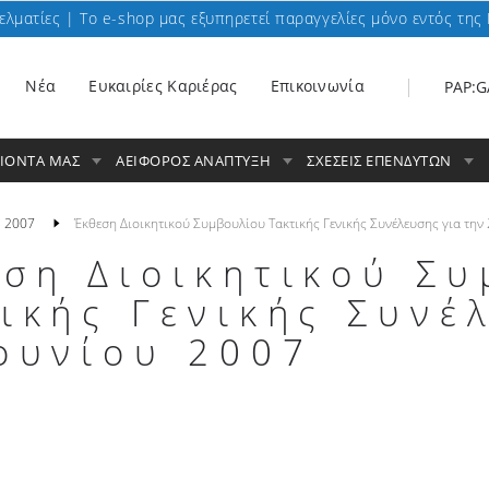
ελματίες | To e-shop μας εξυπηρετεί παραγγελίες μόνο εντός της 
Nέα
Ευκαιρίες Καριέρας
Επικοινωνία
PAP:G
ΟΙΟΝΤΑ ΜΑΣ
ΑΕΙΦΟΡΟΣ ΑΝΑΠΤΥΞΗ
ΣΧΕΣΕΙΣ ΕΠΕΝΔΥΤΩΝ
2007
Έκθεση Διοικητικού Συμβουλίου Τακτικής Γενικής Συνέλευσης για την
εση Διοικητικού Σ
ικής Γενικής Συνέ
ουνίου 2007