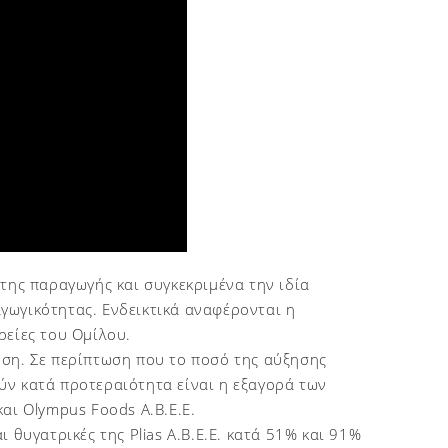
της παραγωγής και συγκεκριμένα την ιδία
γωγικότητας. Ενδεικτικά αναφέρονται η
ρείες του Ομίλου.
υση. Σε περίπτωση που το ποσό της αύξησης
ύν κατά προτεραιότητα είναι η εξαγορά των
αι Olympus Foods A.B.E.E.
αι θυγατρικές της Plias A.B.E.E. κατά 51% και 91%