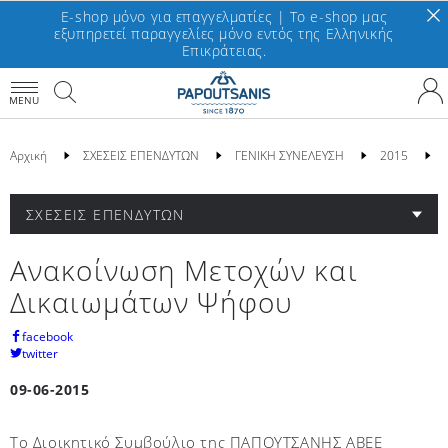
E-shop μόνο για επαγγελματίες | To e-shop μας
εξυπηρετεί παραγγελίες μόνο εντός της Ελληνικής
Επικράτειας.
MENU
Αρχική
ΣΧΕΣΕΙΣ ΕΠΕΝΔΥΤΩΝ
ΓΕΝΙΚΗ ΣΥΝΕΛΕΥΣΗ
2015
ΣΧΕΣΕΙΣ ΕΠΕΝΔΥΤΩΝ
Ανακοίνωση Μετοχών και
Δικαιωμάτων Ψήφου
facebook
twitter
09-06-2015
Το Διοικητικό Συμβούλιο της ΠΑΠΟΥΤΣΑΝΗΣ ΑΒΕΕ