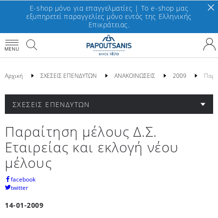
E-shop μόνο για επαγγελματίες | To e-shop μας
εξυπηρετεί παραγγελίες μόνο εντός της Ελληνικής
Επικράτειας.
MENU
Αρχική
ΣΧΕΣΕΙΣ ΕΠΕΝΔΥΤΩΝ
ΑΝΑΚΟΙΝΩΣΕΙΣ
2009
Παραί
ΣΧΕΣΕΙΣ ΕΠΕΝΔΥΤΩΝ
Παραίτηση μέλους Δ.Σ.
Εταιρείας και εκλογή νέου
μέλους
facebook
twitter
14-01-2009