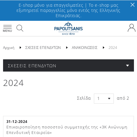
E-shop μόνο για επαγγελματίες | To e-shop μας
εξυπηρετεί παραγγελίες μόνο εντός της Ελληνικής
Επικράτειας.
MENU
Αρχική
ΣΧΕΣΕΙΣ ΕΠΕΝΔΥΤΩΝ
ΑΝΑΚΟΙΝΩΣΕΙΣ
2024
ΣΧΕΣΕΙΣ ΕΠΕΝΔΥΤΩΝ
2024
Σελίδα
από
2
31-12-2024
Επικαιροποίηση ποσοστού συμμετοχής της «3K Ανώνυμη
Επενδυτική Εταιρεία»