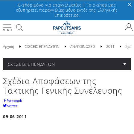
E-shop μόνο για επαγγελματίες | To e-shop μας
εξυπηρετεί παραγγελίες μόνο εντός της Ελληνικής
Επικράτειας.
MENU
Αρχική
ΣΧΕΣΕΙΣ ΕΠΕΝΔΥΤΩΝ
ΑΝΑΚΟΙΝΩΣΕΙΣ
2011
Σχέδ
ΣΧΕΣΕΙΣ ΕΠΕΝΔΥΤΩΝ
Σχέδια Αποφάσεων της
Τακτικής Γενικής Συνέλευσης
facebook
twitter
09-06-2011