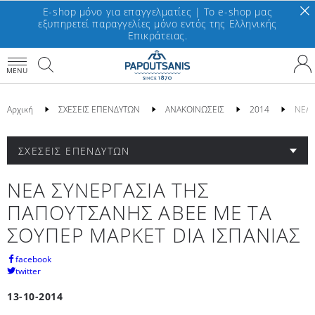
E-shop μόνο για επαγγελματίες | To e-shop μας
εξυπηρετεί παραγγελίες μόνο εντός της Ελληνικής
Επικράτειας.
MENU
Αρχική
ΣΧΕΣΕΙΣ ΕΠΕΝΔΥΤΩΝ
ΑΝΑΚΟΙΝΩΣΕΙΣ
2014
ΝΕΑ 
ΣΧΕΣΕΙΣ ΕΠΕΝΔΥΤΩΝ
ΝΕΑ ΣΥΝΕΡΓΑΣΙΑ ΤΗΣ
ΠΑΠΟΥΤΣΑΝΗΣ ΑΒΕΕ ΜΕ ΤΑ
ΣΟΥΠΕΡ ΜΑΡΚΕΤ DIA ΙΣΠΑΝΙΑΣ
facebook
twitter
13-10-2014