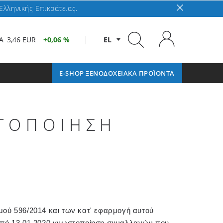
Ελληνικής Επικράτειας.
A
3,46 EUR
0,06 %
EL
E-SHOP ΞΕΝΟΔΟΧΕΙΑΚΑ ΠΡΟΪΟΝΤΑ
ΣΤΟΠΟΙΗΣΗ
ού 596/2014 και των κατ' εφαρμογή αυτού
από 13.01.2020 γνωστοποίηση συναλλαγών που