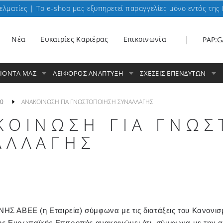
ελματίες | To e-shop μας εξυπηρετεί παραγγελίες μόνο εντός της 
Nέα
Ευκαιρίες Καριέρας
Επικοινωνία
PAP:G
ΟΙΟΝΤΑ ΜΑΣ
ΑΕΙΦΟΡΟΣ ΑΝΑΠΤΥΞΗ
ΣΧΕΣΕΙΣ ΕΠΕΝΔΥΤΩΝ
0
ΑΝΑΚΟΙΝΩΣΗ ΓΙΑ ΓΝΩΣΤΟΠΟΙΗΣΗ ΣΥΝΑΛΛΑΓΗΣ
ΚΟΙΝΩΣΗ ΓΙΑ ΓΝΩ
ΑΛΛΑΓΗΣ
 ΑΒΕΕ (η Εταιρεία) σύμφωνα με τις διατάξεις του Κανονισμ
ς Ευρωπαϊκής Επιτροπής ανακοινώνει ότι, σύμφωνα με την 