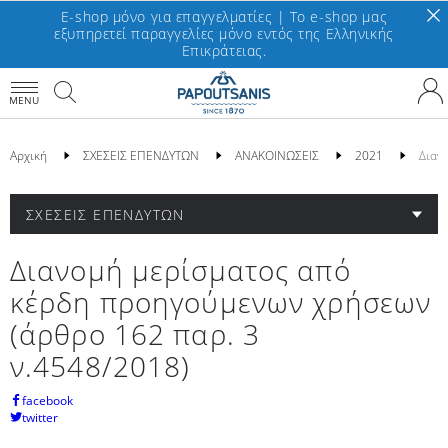
E-shop μόνο για επαγγελματίες | To e-shop μας
εξυπηρετεί παραγγελίες μόνο εντός της Ελληνικής
Επικράτειας.
MENU
Αρχική
ΣΧΕΣΕΙΣ ΕΠΕΝΔΥΤΩΝ
ΑΝΑΚΟΙΝΩΣΕΙΣ
2021
Διαν
ΣΧΕΣΕΙΣ ΕΠΕΝΔΥΤΩΝ
Διανομή μερίσματος από
κέρδη προηγούμενων χρήσεων
(άρθρο 162 παρ. 3
ν.4548/2018)
facebook
twitter