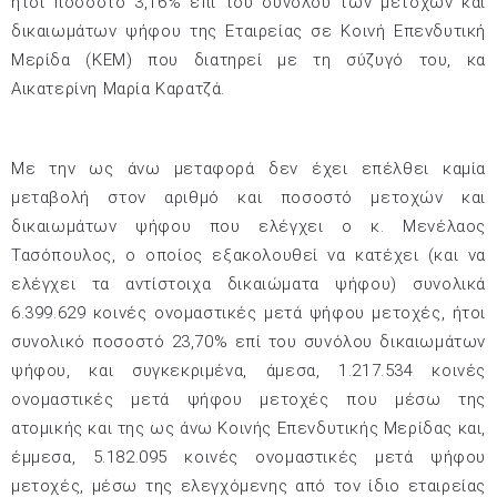
ήτοι ποσοστό 3,16% επί του συνόλου των μετοχών και
δικαιωμάτων ψήφου της Εταιρείας σε Κοινή Επενδυτική
Μερίδα (ΚΕΜ) που διατηρεί με τη σύζυγό του, κα
Αικατερίνη Μαρία Καρατζά.
Με την ως άνω μεταφορά δεν έχει επέλθει καμία
μεταβολή στον αριθμό και ποσοστό μετοχών και
δικαιωμάτων ψήφου που ελέγχει ο κ. Μενέλαος
Τασόπουλος, ο οποίος εξακολουθεί να κατέχει (και να
ελέγχει τα αντίστοιχα δικαιώματα ψήφου) συνολικά
6.399.629 κοινές ονομαστικές μετά ψήφου μετοχές, ήτοι
συνολικό ποσοστό 23,70% επί του συνόλου δικαιωμάτων
ψήφου, και συγκεκριμένα, άμεσα, 1.217.534 κοινές
ονομαστικές μετά ψήφου μετοχές που μέσω της
ατομικής και της ως άνω Κοινής Επενδυτικής Μερίδας και,
έμμεσα, 5.182.095 κοινές ονομαστικές μετά ψήφου
μετοχές, μέσω της ελεγχόμενης από τον ίδιο εταιρείας