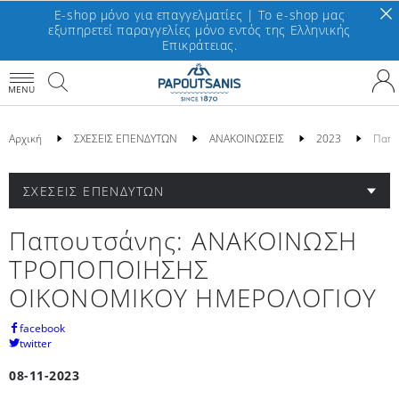
E-shop μόνο για επαγγελματίες | To e-shop μας
εξυπηρετεί παραγγελίες μόνο εντός της Ελληνικής
Επικράτειας.
MENU
Αρχική
ΣΧΕΣΕΙΣ ΕΠΕΝΔΥΤΩΝ
ΑΝΑΚΟΙΝΩΣΕΙΣ
2023
Παπο
ΣΧΕΣΕΙΣ ΕΠΕΝΔΥΤΩΝ
Παπουτσάνης: ΑΝΑΚΟΙΝΩΣΗ
ΤΡΟΠΟΠΟΙΗΣΗΣ
ΟΙΚΟΝΟΜΙΚΟΥ ΗΜΕΡΟΛΟΓΙΟΥ
facebook
twitter
08-11-2023