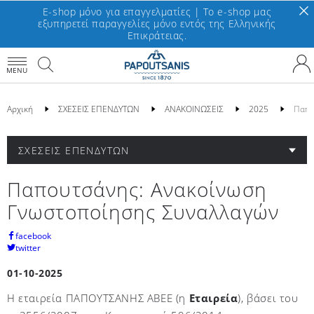
E-shop μόνο για επαγγελματίες | To e-shop μας
εξυπηρετεί παραγγελίες μόνο εντός της Ελληνικής
Επικράτειας.
MENU
Αρχική
ΣΧΕΣΕΙΣ ΕΠΕΝΔΥΤΩΝ
ΑΝΑΚΟΙΝΩΣΕΙΣ
2025
Παπο
ΣΧΕΣΕΙΣ ΕΠΕΝΔΥΤΩΝ
Παπουτσάνης: Ανακοίνωση
Γνωστοποίησης Συναλλαγών
facebook
twitter
01-10-2025
Η εταιρεία ΠΑΠΟΥΤΣΑΝΗΣ ΑΒΕΕ (η
Εταιρεία
), βάσει του