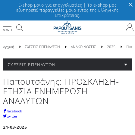
E-shop μόνο για επαγγελματίες | To e-shop μας
εξυπηρετεί παραγγελίες μόνο εντός της Ελληνικής
Επικράτειας.
MENU
Αρχική
ΣΧΕΣΕΙΣ ΕΠΕΝΔΥΤΩΝ
ΑΝΑΚΟΙΝΩΣΕΙΣ
2025
Παπο
ΣΧΕΣΕΙΣ ΕΠΕΝΔΥΤΩΝ
Παπουτσάνης: ΠΡΟΣΚΛΗΣΗ-
ΕΤΗΣΙΑ ΕΝΗΜΕΡΩΣΗ
ΑΝΑΛΥΤΩΝ
facebook
twitter
21-03-2025