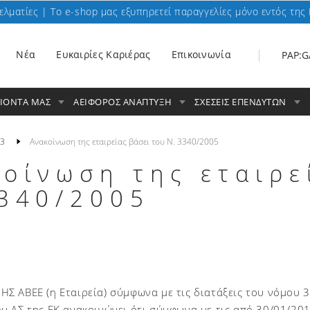
ελματίες | To e-shop μας εξυπηρετεί παραγγελίες μόνο εντός της 
Nέα
Ευκαιρίες Καριέρας
Επικοινωνία
PAP:G
ΟΙΟΝΤΑ ΜΑΣ
ΑΕΙΦΟΡΟΣ ΑΝΑΠΤΥΞΗ
ΣΧΕΣΕΙΣ ΕΠΕΝΔΥΤΩΝ
3
Ανακοίνωση της εταιρείας βάσει του Ν. 3340/2005
οίνωση της εταιρε
3340/2005
Σ ΑΒΕΕ (η Εταιρεία) σύμφωνα με τις διατάξεις του νόμου 
υ ΔΣ της ΕΚ ανακοινώνει ότι σύμφωνα με τις από 30/01/20