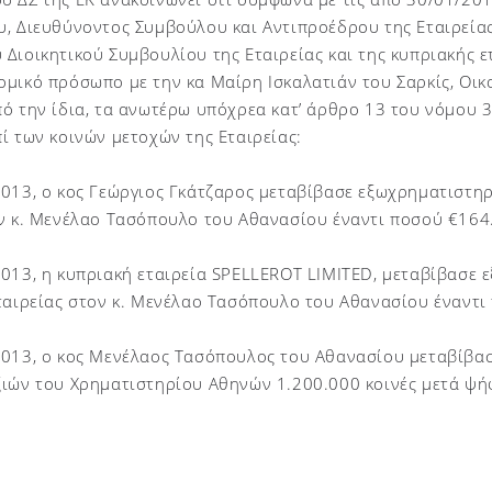
, Διευθύνοντος Συμβούλου και Αντιπροέδρου της Εταιρείας
Διοικητικού Συμβουλίου της Εταιρείας και της κυπριακής ε
μικό πρόσωπο με την κα Μαίρη Ισκαλατιάν του Σαρκίς, Οικ
πό την ίδια, τα ανωτέρω υπόχρεα κατ’ άρθρο 13 του νόμου
ί των κοινών μετοχών της Εταιρείας:
013, ο κος Γεώργιος Γκάτζαρος μεταβίβασε εξωχρηματιστηρ
ον κ. Μενέλαο Τασόπουλο του Αθανασίου έναντι ποσού €164
013, η κυπριακή εταιρεία SPELLEROT LIMITED, μεταβίβασε
ταιρείας στον κ. Μενέλαο Τασόπουλο του Αθανασίου έναντι
2013, ο κος Μενέλαος Τασόπουλος του Αθανασίου μεταβίβα
ιών του Χρηματιστηρίου Αθηνών 1.200.000 κοινές μετά ψήφ