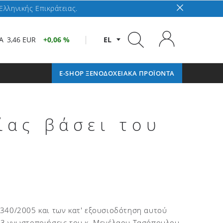
Ελληνικής Επικράτειας.
A
3,46 EUR
0,06 %
EL
E-SHOP ΞΕΝΟΔΟΧΕΙΑΚΑ ΠΡΟΪΟΝΤΑ
ίας βάσει του
3340/2005 και των κατ' εξουσιοδότηση αυτού
13 γνωστοποιήσεις του κ. Μενέλαου Τασόπουλου