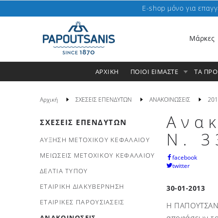
E-shop μόνο για επαγγ
Μάρκες
ΑΡΧΙΚΗ
ΠΟΙΟΙ ΕΙΜΑΣΤΕ
ΤΑ ΠΡ
Αρχική
ΣΧΕΣΕΙΣ ΕΠΕΝΔΥΤΩΝ
ΑΝΑΚΟΙΝΩΣΕΙΣ
201
Ανακ
ΣΧΕΣΕΙΣ ΕΠΕΝΔΥΤΩΝ
Ν. 
ΑΥΞΗΣΗ ΜΕΤΟΧΙΚΟΥ ΚΕΦΑΛΑΙΟΥ
ΜΕΙΩΣΕΙΣ ΜΕΤΟΧΙΚΟΥ ΚΕΦΑΛΑΙΟΥ
facebook
twitter
ΔΕΛΤΙΑ ΤΥΠΟΥ
ΕΤΑΙΡΙΚΗ ΔΙΑΚΥΒΕΡΝΗΣΗ
30-01-2013
ΕΤΑΙΡΙΚΕΣ ΠΑΡΟΥΣΙΑΣΕΙΣ
Η ΠΑΠΟΥΤΣΑΝΗ
αποφάσεων το
ΑΝΑΚΟΙΝΩΣΕΙΣ