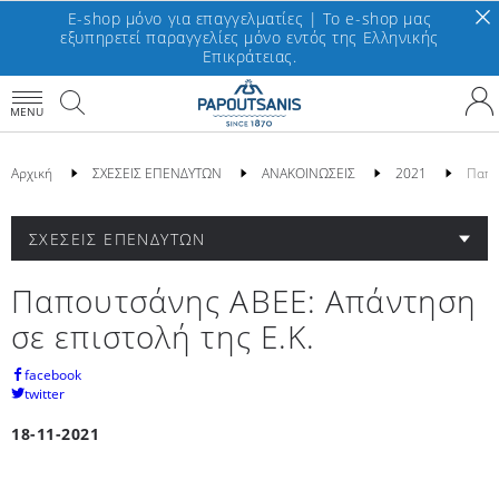
E-shop μόνο για επαγγελματίες | To e-shop μας
εξυπηρετεί παραγγελίες μόνο εντός της Ελληνικής
Επικράτειας.
MENU
Αρχική
ΣΧΕΣΕΙΣ ΕΠΕΝΔΥΤΩΝ
ΑΝΑΚΟΙΝΩΣΕΙΣ
2021
Παπο
ΣΧΕΣΕΙΣ ΕΠΕΝΔΥΤΩΝ
Παπουτσάνης ΑΒΕΕ: Απάντηση
σε επιστολή της Ε.Κ.
facebook
twitter
18-11-2021