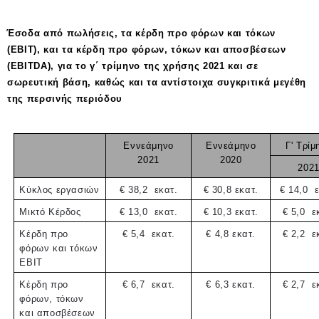
Έσοδα από πωλήσεις, τα κέρδη προ φόρων και τόκων
(EBIT), και τα κέρδη προ φόρων, τόκων και αποσβέσεων
(EBITDA), για το γ΄ τρίμηνο της χρήσης 2021 και σε
σωρευτική βάση, καθώς και τα αντίστοιχα συγκριτικά μεγέθη
της περσινής περιόδου
Εννεάμηνο
Εννεάμηνο
Γ' Τρίμ
2021
2020
202
Κύκλος εργασιών
€ 38,2
εκατ.
€ 30,8 εκατ.
€ 14,0
Μικτό Κέρδος
€ 13,0
εκατ.
€ 10,3 εκατ.
€ 5,0
ε
Κέρδη προ
€ 5,4
εκατ.
€ 4,8 εκατ.
€ 2,2
ε
φόρων και τόκων
EBIT
Κέρδη προ
€ 6,7
εκατ.
€ 6,3 εκατ.
€ 2,7
ε
φόρων, τόκων
και αποσβέσεων